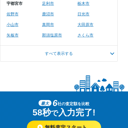
宇都宮市
足利市
栃木市
佐野市
鹿沼市
日光市
小山市
真岡市
大田原市
矢板市
那須塩原市
さくら市
すべて表示する
6
最大
社の査定額を比較
58秒
入力完了!
で
無料査定スタート