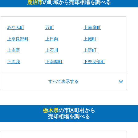
鹿沼市
の町域から売却相場を調べる
みなみ町
万町
上南摩町
上奈良部町
上日向
上殿町
上永野
上石川
上野町
下久我
下南摩町
下奈良部町
すべて表示する
栃木県
の市区町村から
売却相場を調べる