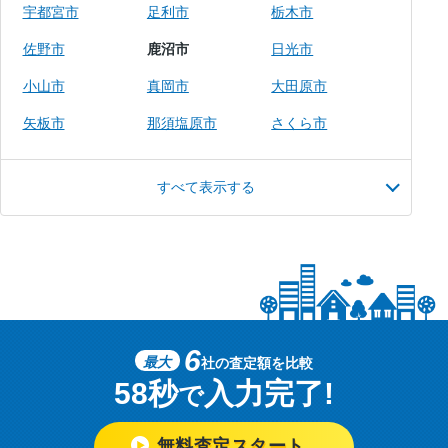
宇都宮市
足利市
栃木市
佐野市
鹿沼市
日光市
小山市
真岡市
大田原市
矢板市
那須塩原市
さくら市
すべて表示する
6
最大
社の査定額を比較
58秒
入力完了!
で
無料査定スタート