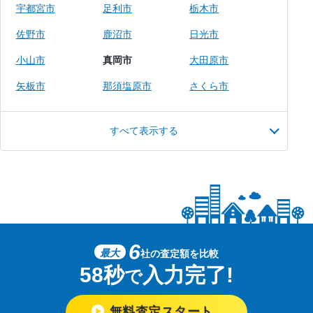
宇都宮市
足利市
栃木市
佐野市
鹿沼市
日光市
小山市
真岡市
大田原市
矢板市
那須塩原市
さくら市
すべて表示する
6
最大
社の査定額を比較
58秒
入力完了!
で
無料査定スタート