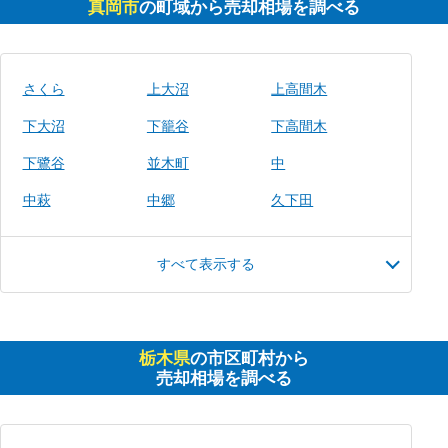
真岡市
の町域から売却相場を調べる
さくら
上大沼
上高間木
下大沼
下籠谷
下高間木
下鷺谷
並木町
中
中萩
中郷
久下田
すべて表示する
栃木県
の市区町村から
売却相場を調べる