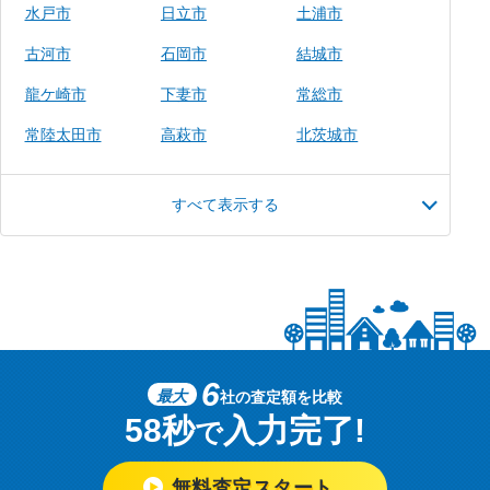
水戸市
日立市
土浦市
古河市
石岡市
結城市
龍ケ崎市
下妻市
常総市
常陸太田市
高萩市
北茨城市
すべて表示する
6
最大
社の査定額を比較
58秒
入力完了!
で
無料査定スタート