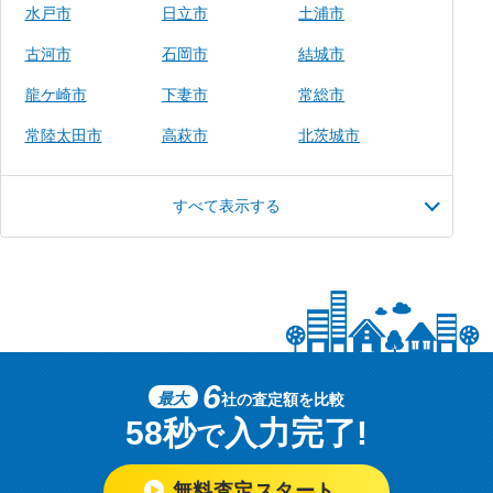
水戸市
日立市
土浦市
古河市
石岡市
結城市
龍ケ崎市
下妻市
常総市
常陸太田市
高萩市
北茨城市
すべて表示する
6
最大
社の査定額を比較
58秒
入力完了!
で
無料査定スタート