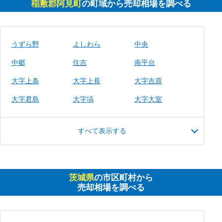
稲敷郡阿見町
の町域から売却相場を調べる
うずら野
よしわら
中央
中郷
住吉
南平台
大字上条
大字上長
大字吉原
大字君島
大字塙
大字大室
すべて表示する
茨城県
の市区町村から
売却相場を調べる