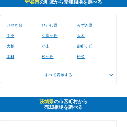
守谷市
の町域から売却相場を調べる
けやき台
ひがし野
みずき野
中央
久保ケ丘
大木
大柏
小山
御所ケ丘
本町
松ケ丘
松並
すべて表示する
茨城県
の市区町村から
売却相場を調べる