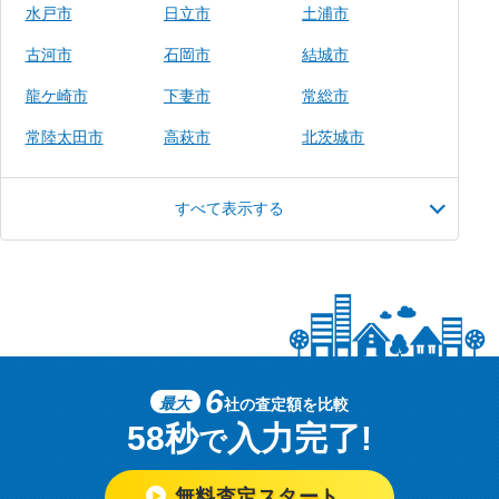
水戸市
日立市
土浦市
古河市
石岡市
結城市
龍ケ崎市
下妻市
常総市
常陸太田市
高萩市
北茨城市
すべて表示する
6
最大
社の査定額を比較
58秒
入力完了!
で
無料査定スタート