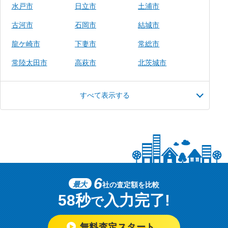
水戸市
日立市
土浦市
古河市
石岡市
結城市
龍ケ崎市
下妻市
常総市
常陸太田市
高萩市
北茨城市
すべて表示する
6
最大
社の査定額を比較
58秒
入力完了!
で
無料査定スタート