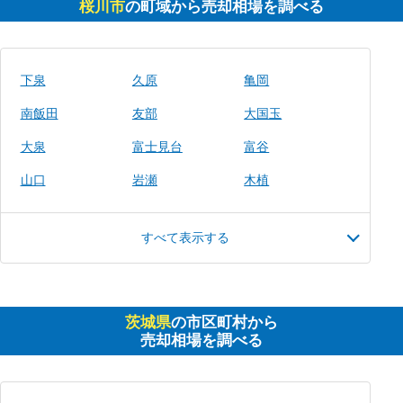
桜川市
の町域から売却相場を調べる
下泉
久原
亀岡
南飯田
友部
大国玉
大泉
富士見台
富谷
山口
岩瀬
木植
すべて表示する
茨城県
の市区町村から
売却相場を調べる