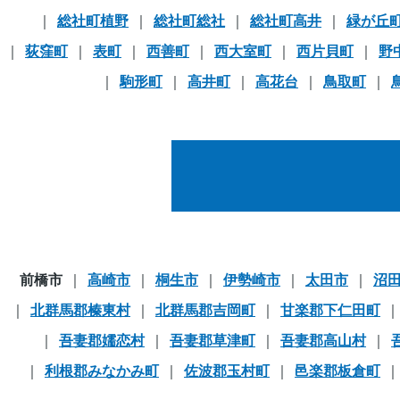
総社町植野
総社町総社
総社町高井
緑が丘
荻窪町
表町
西善町
西大室町
西片貝町
野
駒形町
高井町
高花台
鳥取町
前橋市
高崎市
桐生市
伊勢崎市
太田市
沼
北群馬郡榛東村
北群馬郡吉岡町
甘楽郡下仁田町
吾妻郡嬬恋村
吾妻郡草津町
吾妻郡高山村
利根郡みなかみ町
佐波郡玉村町
邑楽郡板倉町