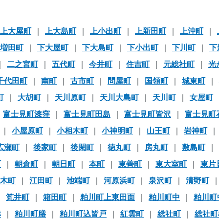
上大屋町
上大島町
上小出町
上新田町
上沖町
増田町
下大屋町
下大島町
下小出町
下川町
下
二之宮町
五代町
今井町
住吉町
元総社町
光
千代田町
南町
古市町
問屋町
国領町
城東町
町
大胡町
天川原町
天川大島町
天川町
女屋町
富士見町漆窪
富士見町田島
富士見町皆沢
富士見町
小屋原町
小相木町
小神明町
山王町
岩神町
広瀬町
後家町
後閑町
徳丸町
房丸町
敷島町
町
朝倉町
朝日町
本町
東善町
東大室町
東片
木町
江田町
池端町
河原浜町
泉沢町
清野町
笂井町
箱田町
粕川町上東田面
粕川町中
粕川町
津
粕川町膳
粕川町込皆戸
紅雲町
総社町
総社町