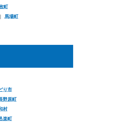
牧町
馬場町
どり市
長野原町
和村
邑楽町