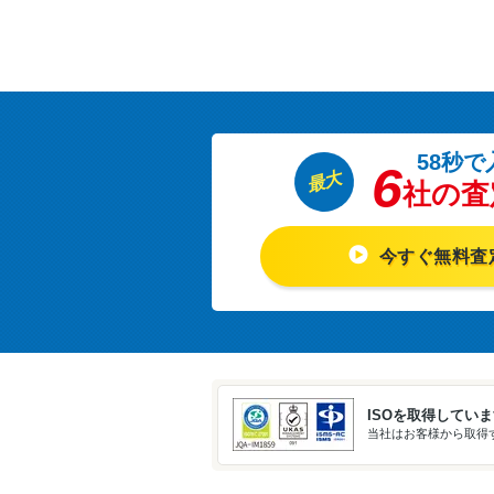
58秒で
6
最大
社の査
今すぐ無料査
ISOを取得してい
当社はお客様から取得す