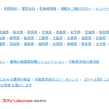
利用規約
運営会社
監修者情報
掲載をご検討の方へ
メンバー
茨城県
栃木県
群馬県
北海道
青森県
岩手県
宮城県
秋田
知県
静岡県
岐阜県
三重県
大阪府
兵庫県
滋賀県
京都府
媛県
高知県
徳島県
福岡県
佐賀県
長崎県
熊本県
大分県
ョン
建物の減価償却費シミュレーション
不動産売却の成功談
にかかる費用や税金
不動産売却のコツ・ポイント
【ケース別】こ
な現場”お届けします