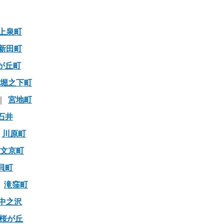
上泉町
新田町
が丘町
堀之下町
宮地町
石井
川原町
文京町
貝町
滝窪町
中之沢
桜が丘