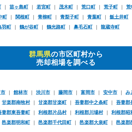
町
苗ヶ島町
若宮町
茂木町
荒口町
荒子町
荒
中町
関根町
青柳町
青梨子町
青葉町
飯土井町
鳥羽町
鶴が谷町
鶴光路町
鼻毛石町
龍蔵寺町
群馬県
の市区町村から
売却相場を調べる
田市
館林市
渋川市
藤岡市
富岡市
安中市
み
甘楽郡南牧村
甘楽郡甘楽町
吾妻郡中之条町
吾妻郡
吾妻郡東吾妻町
利根郡片品村
利根郡川場村
利根郡昭
邑楽郡明和町
邑楽郡千代田町
邑楽郡大泉町
邑楽郡