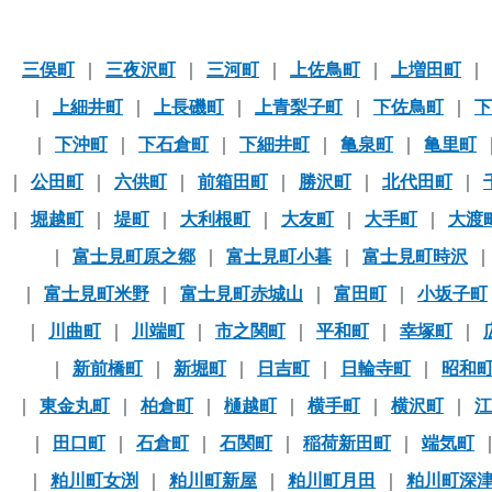
三俣町
三夜沢町
三河町
上佐鳥町
上増田町
上細井町
上長磯町
上青梨子町
下佐鳥町
下
下沖町
下石倉町
下細井町
亀泉町
亀里町
公田町
六供町
前箱田町
勝沢町
北代田町
堀越町
堤町
大利根町
大友町
大手町
大渡
富士見町原之郷
富士見町小暮
富士見町時沢
富士見町米野
富士見町赤城山
富田町
小坂子町
川曲町
川端町
市之関町
平和町
幸塚町
新前橋町
新堀町
日吉町
日輪寺町
昭和
東金丸町
柏倉町
樋越町
横手町
横沢町
江
田口町
石倉町
石関町
稲荷新田町
端気町
粕川町女渕
粕川町新屋
粕川町月田
粕川町深