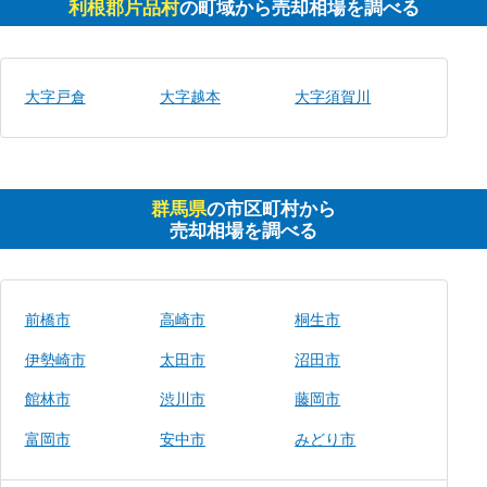
利根郡片品村
の町域から売却相場を調べる
大字戸倉
大字越本
大字須賀川
群馬県
の市区町村から
売却相場を調べる
前橋市
高崎市
桐生市
伊勢崎市
太田市
沼田市
館林市
渋川市
藤岡市
富岡市
安中市
みどり市