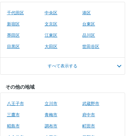
千代田区
中央区
港区
新宿区
文京区
台東区
墨田区
江東区
品川区
目黒区
大田区
世田谷区
すべて表示する
その他の地域
八王子市
立川市
武蔵野市
三鷹市
青梅市
府中市
昭島市
調布市
町田市