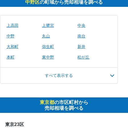
中野区
の町域から売却相場を調べる
上高田
上鷺宮
中央
中野
丸山
南台
大和町
弥生町
新井
本町
東中野
松が丘
すべて表示する
東京都
の市区町村から
売却相場を調べる
東京23区