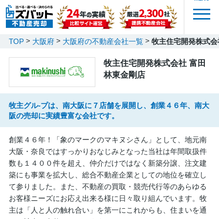
TOP
大阪府
大阪府の不動産会社一覧
牧主住宅開発株式会
牧主住宅開発株式会社 富田
林東金剛店
牧主グル-プは、南大阪に７店舗を展開し、創業４６年、南大
阪の売却に実績豊富な会社です。
創業４６年！「象のマークのマキヌシさん」として、地元南
大阪・奈良ではすっかりおなじみとなった当社は年間取扱件
数も１４００件を超え、仲介だけではなく新築分譲、注文建
築にも事業を拡大し、総合不動産企業としての地位を確立し
て参りました。また、不動産の買取・競売代行等のあらゆる
お客様ニーズにお応え出来る様に日々取り組んでいます。牧
主は「人と人の触れ合い」を第一にこれからも、住まいを通