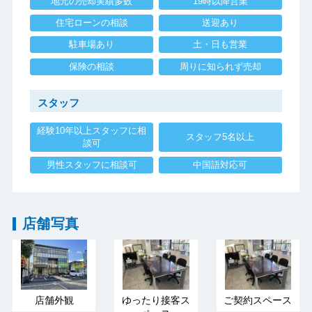
地元の売却実績多数
19時以降営業
住宅ローンの相談
送迎あり
駐車場あり
土・日も営業
保険の相談
周りに知られず売却
スタッフ
経験10年以上スタッフに相
スタッフ5名以上
談可
男性スタッフに相談可
中国語対応可
店舗写真
店舗外観
ゆったり接客ス
ご契約スペース