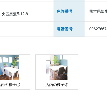
免許番号
熊本県知事(
区黒髪5-12-8
電話番号
09627667
店内の様子①
店内の様子②