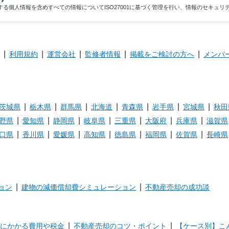
る個人情報を含めすべての情報についてISO27001に基づく管理を行い、情報のセキュリ
利用規約
運営会社
監修者情報
掲載をご検討の方へ
メンバ
茨城県
栃木県
群馬県
北海道
青森県
岩手県
宮城県
秋田
野県
愛知県
静岡県
岐阜県
三重県
大阪府
兵庫県
滋賀県
口県
香川県
愛媛県
高知県
徳島県
福岡県
佐賀県
長崎県
ョン
建物の減価償却費シミュレーション
不動産売却の成功談
にかかる費用や税金
不動産売却のコツ・ポイント
【ケース別】こ