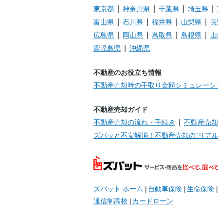
東京都
神奈川県
千葉県
埼玉県
富山県
石川県
福井県
山梨県
長
広島県
岡山県
鳥取県
島根県
山
鹿児島県
沖縄県
不動産のお役立ち情報
不動産売却時の手取り金額シミュレーシ
不動産売却ガイド
不動産売却の流れ・手続き
不動産売却
ズバッと不安解消！不動産売却の“リアル
ズバット ホーム
自動車保険
生命保険
通信制高校
カードローン