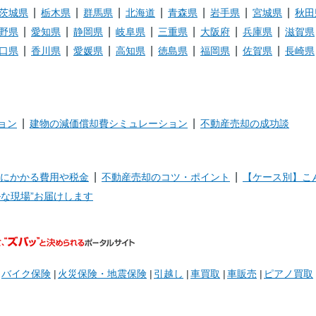
茨城県
栃木県
群馬県
北海道
青森県
岩手県
宮城県
秋田
野県
愛知県
静岡県
岐阜県
三重県
大阪府
兵庫県
滋賀県
口県
香川県
愛媛県
高知県
徳島県
福岡県
佐賀県
長崎県
ョン
建物の減価償却費シミュレーション
不動産売却の成功談
にかかる費用や税金
不動産売却のコツ・ポイント
【ケース別】こ
な現場”お届けします
バイク保険
火災保険・地震保険
引越し
車買取
車販売
ピアノ買取