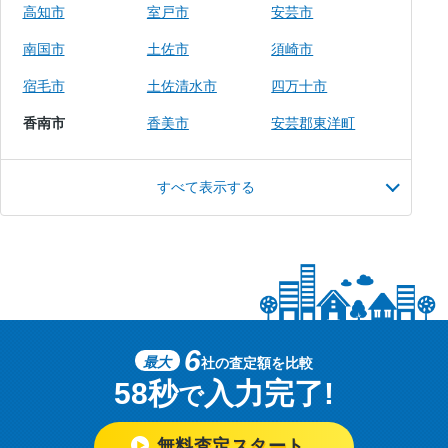
高知市
室戸市
安芸市
南国市
土佐市
須崎市
宿毛市
土佐清水市
四万十市
香南市
香美市
安芸郡東洋町
すべて表示する
6
最大
社の査定額を比較
58秒
入力完了!
で
無料査定スタート