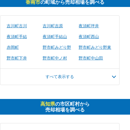
香南市
の町域から売却相場を調べる
吉川町古川
吉川町吉原
夜須町坪井
夜須町手結
夜須町手結山
夜須町西山
赤岡町
野市町みどり野
野市町みどり野東
野市町下井
野市町中ノ村
野市町中山田
すべて表示する
高知県
の市区町村から
売却相場を調べる