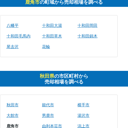
鹿角市
の町域から売却相場を調べる
八幡平
十和田大湯
十和田岡田
十和田毛馬内
十和田草木
十和田錦木
尾去沢
花輪
秋田県
の市区町村から
売却相場を調べる
秋田市
能代市
横手市
大館市
男鹿市
湯沢市
鹿角市
由利本荘市
潟上市