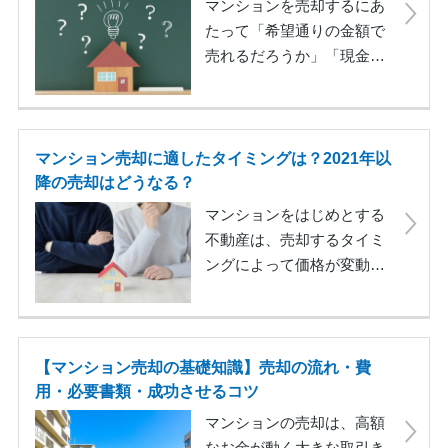
マンションを売却するにあ
たって「希望通りの金額で
売れるだろうか」「現金化
したい日が決まっているが
間に合うだろうか」など疑
問に思うことがあるかもし
れません。失敗を回避し、
マンション売却に適したタイミングは？2021年以
希望通りの売却を行うため
降の売却はどうなる？
には、おさえておきたい注
マンションをはじめとする
意点がいくつかあります。
不動産は、売却するタイミ
この記事では、マンション
ングによって価格が変動し
売却の流れに沿って具体的
ます。この記事では、マン
な失敗例を取り上げ、注意
ションの価格が決まる要因
点と成功のためのポイント
やこれまでの売却価格の推
を解説します。
移、今後の売却価格の予想
【マンション売却の基礎知識】売却の流れ・費
を紹介し、その上でマンシ
用・必要書類・成功させるコツ
ョンの売却に適したタイミ
最高額
マンションの売却は、高額
ングについて解説していま
なお金が動く大きな取引き