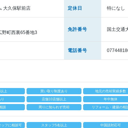
ム 大久保駅前店
定休日
特になし
免許番号
国土交通大臣
野町西裏65番地3
電話番号
07744818
年以上
買い取り制度あり
地元の売却実績多数
あり
店舗10店舗以上
年中無休
相談
周りに知られず売却
リフォーム・建築の相
タッフに相談可
スタッフ5名以上
中国語対応可