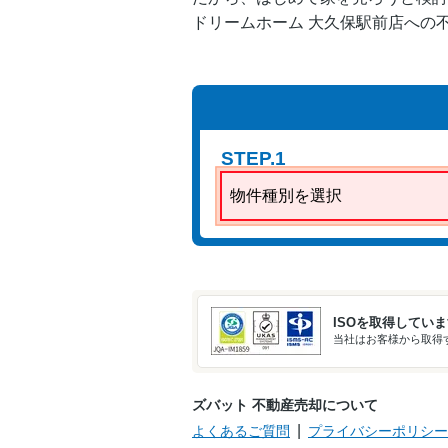
戸建て
川
ドリームホーム 大久保駅前店への
近鉄京都線/伊勢
戸建て
田
ＪＲ奈良線/ＪＲ
土地
STEP.1
小倉
物件種別を選択
戸建て
ＪＲ奈良線/新田
戸建て
京阪宇治線/黄檗
ISOを取得してい
当社はお客様から取得す
戸建て
ＪＲ奈良線/木幡
ズバット 不動産売却について
よくあるご質問
プライバシーポリシー
近鉄京都線/大久
戸建て