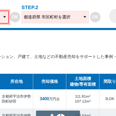
STEP.2
OK
OK
都道府県 市区町村を選択
ンション、戸建て、土地などの不動産売却をサポートした事例・
土地面積
所在地
売却価格
間取り
建物/専有面積
京都府宇治市伊勢
111.81m²
3400
3LDK
万円台
田町砂田
107.12m²
京都府宇治市伊勢
120.54m²