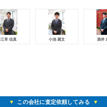
江草 信真
小池 麗文
酒井 
この会社に査定依頼してみる