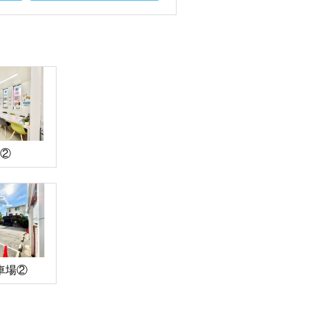
②
車場②