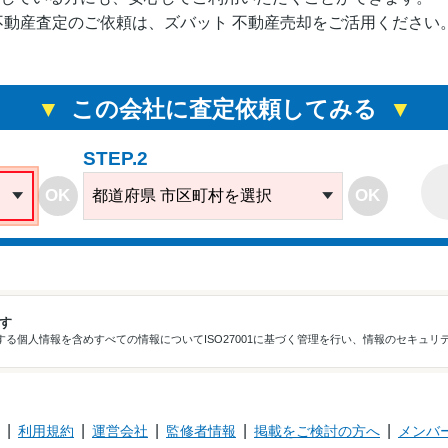
2900
3LDK
万円台
保町平盛
89.91m²
不動産査定のご依頼は、ズバット 不動産売却をご活用ください
京都府宇治市伊勢
68.77m²
2300
2LDKS
万円台
田町新中ノ荒
79.79m²
この会社に査定依頼してみる
京都府宇治市南陵
200.81m²
3100
-
万円台
STEP.2
町５
-
OK
OK
都道府県 市区町村を選択
京都府宇治市広野
121.98m²
3900
3LDK
万円台
町中島
89.91m²
京都府宇治市五ケ
121.88m²
2700
2LDKS
万円台
庄梅林
105.88m²
ます
る個人情報を含めすべての情報についてISO27001に基づく管理を行い、情報のセキュリ
京都府宇治市五ケ
79.65m²
2900
3LDK
万円台
庄大林
93.94m²
利用規約
運営会社
監修者情報
掲載をご検討の方へ
メンバ
京都府宇治市大久
95.9m²
3100
2LDKS