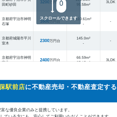
3200
3LDK
万円台
田町砂田
95.58m²
スクロールできます
京都府宇治市神明
110.61m²
1600
-
万円台
石塚
-
京都府城陽市平川
145.0m²
2300
-
万円台
室木
-
京都府宇治市神明
66.59m²
2400
3LDK
万円台
宮北
87.15m²
京都府城陽市寺田
73.75m²
2600
1LDK2
万円台
垣内後
87.99m²
保駅前店
に不動産売却・不動産査定する
京都府宇治市宇治
70.36m²
3100
3LDK
万円台
半白
92.95m²
豊富な優良企業のみと提携しています。
京都府宇治市大久
79.03m²
している方にも、安心してご利用いただくことができます。