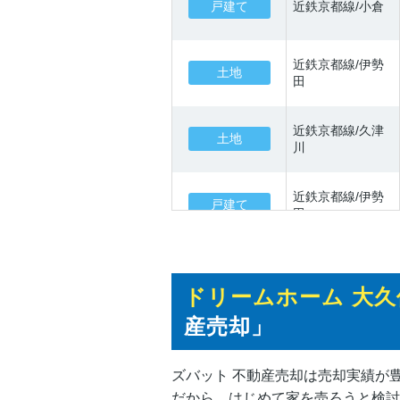
戸建て
近鉄京都線/小倉
近鉄京都線/伊勢
土地
田
近鉄京都線/久津
土地
川
近鉄京都線/伊勢
戸建て
田
戸建て
ＪＲ奈良線/城陽
ドリームホーム 大久
産売却」
戸建て
近鉄京都線/小倉
ズバット 不動産売却は売却実績が
近鉄京都線/久津
だから、はじめて家を売ろうと検討