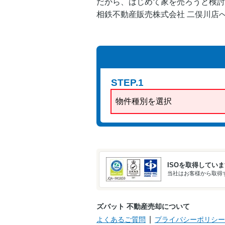
だから、はじめて家を売ろうと検討
相鉄不動産販売株式会社 二俣川店
土地
相鉄本線/海老名
相鉄いずみ野線/
土地
南万騎が原
STEP.1
相鉄本線/希望ケ
土地
物件種別を選択
丘
土地
相鉄本線/二俣川
ISOを取得してい
当社はお客様から取得す
マンション
相鉄本線/二俣川
ズバット 不動産売却について
よくあるご質問
プライバシーポリシー