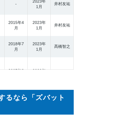
2023年
-
井村友祐
1月
2015年4
2023年
井村友祐
月
1月
2018年7
2023年
髙橋智之
月
1月
2007年2
2022年
吉田秀博
月
12月
するなら「ズバット
2022年
-
矢倉良子
12月
1986年11
2022年
馬場祥治
月
12月