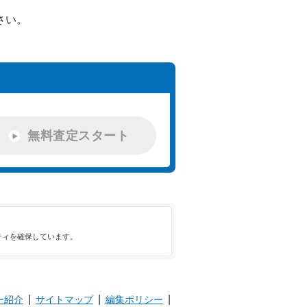
さい。
2022年
-
橘川俊一
11月
2022年
-
井村友祐
11月
2022年
-
吉田秀博
無料査定スタート
11月
2022年
-
矢倉良子
10月
ティを確保しています。
2018年2
2022年
井村友祐
月
9月
ー紹介
サイトマップ
編集ポリシー
2022年