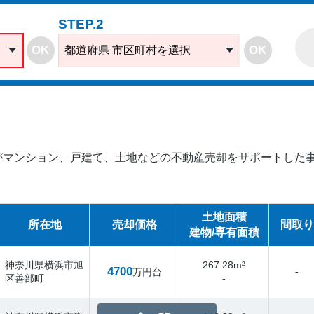
STEP.2
OK
OK
都道府県 市区町村を選択
がマンション、戸建て、土地などの不動産売却をサポートした事
土地面積
所在地
売却価格
間取り
建物/専有面積
神奈川県横浜市旭
267.28m²
4700
-
万円台
区善部町
-