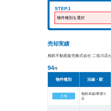
STEP.1
物件種別を選択
売却実績
相鉄不動産販売株式会社 二俣川店
94
件
物件種別
沿線・駅
相鉄本線/希望ケ
土地
丘