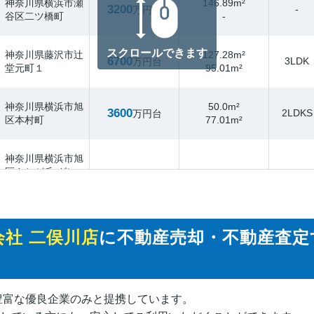
神奈川県横浜市瀬
146.89m²
3200
-
万円台
谷区二ツ橋町
-
スクロールできます
神奈川県藤沢市辻
127.28m²
6700
3LDK
万円台
堂元町１
95.01m²
神奈川県横浜市旭
50.0m²
3600
2LDKS
万円台
区本村町
77.01m²
神奈川県横浜市旭
区さちが丘 グレ
-
3200
3LDK
万円台
ーシアガーデン南
81.1m²
万騎が原
社 二俣川店
に不動産売却・不動産査定
神奈川県横浜市旭
155.39m²
5200
-
万円台
区本村町
-
神奈川県横浜市旭
109.45m²
2000
3DK
万円台
豊富な優良企業のみと提携しています。
区中沢１
92.95m²