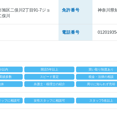
旭区二俣川2丁目91-7ジョ
免許番号
神奈川県知事
二俣川
電話番号
01201935
分以内
開店5年以上
買い取り制度あり
実績多数
スピード査定
税金・法律の相談
無休
弁護士・税理士の紹介
周りに知られず売却
タッフに相談可
女性スタッフに相談可
スタッフ5名以上