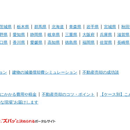
3800
-
万円台
区中沢２
-
神奈川県横浜市旭
区中希望が丘 希
-
茨城県
栃木県
群馬県
北海道
青森県
岩手県
宮城県
秋田
500
2DK
万円台
望ヶ丘コーポラス
42.02m²
野県
愛知県
静岡県
岐阜県
三重県
大阪府
兵庫県
滋賀県
A棟
口県
香川県
愛媛県
高知県
徳島県
福岡県
佐賀県
長崎県
神奈川県横浜市旭
75.07m²
2700
3DK
万円台
区鶴ケ峰本町３
70.35m²
ョン
建物の減価償却費シミュレーション
不動産売却の成功談
神奈川県横浜市旭
87.59m²
3100
2LDK
万円台
区東希望が丘
76.58m²
にかかる費用や税金
不動産売却のコツ・ポイント
【ケース別】こ
神奈川県横浜市旭
125.21m²
1100
3LDK
万円台
区今宿２
87.98m²
な現場”お届けします
神奈川県横浜市旭
186.35m²
3800
5LDK
万円台
区中沢３
-