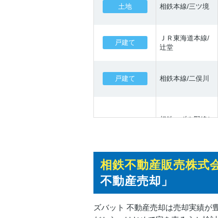
土地
相鉄本線/三ツ境
ＪＲ東海道本線/
戸建て
辻堂
戸建て
相鉄本線/二俣川
相鉄いずみ野線/
マンション
南万騎が原
相鉄不動産販売株式会
土地
相鉄本線/二俣川
不動産売却」
戸建て
相鉄本線/二俣川
ズバット 不動産売却は売却実績が