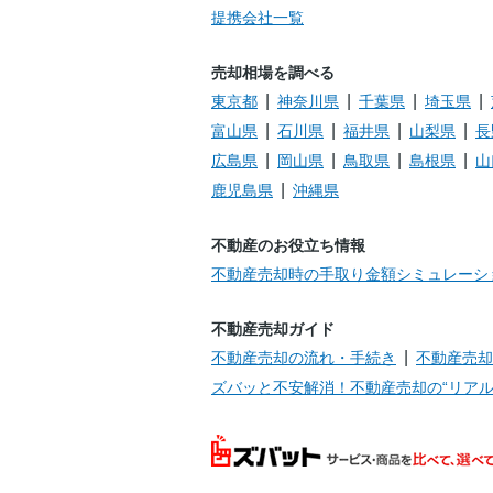
土地
相鉄本線/二俣川
提携会社一覧
売却相場を調べる
相鉄本線/希望ケ
東京都
神奈川県
千葉県
埼玉県
マンション
丘
富山県
石川県
福井県
山梨県
長
広島県
岡山県
鳥取県
島根県
山
鹿児島県
沖縄県
戸建て
相鉄本線/鶴ケ峰
不動産のお役立ち情報
不動産売却時の手取り金額シミュレーシ
相鉄本線/希望ケ
戸建て
丘
不動産売却ガイド
不動産売却の流れ・手続き
不動産売却
戸建て
相鉄本線/二俣川
ズバッと不安解消！不動産売却の“リアル
戸建て
相鉄本線/二俣川