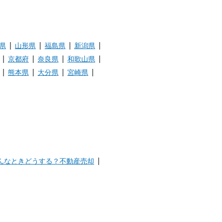
-
湯浅亮
9月
1972年5
2022年
県
山形県
福島県
新潟県
髙橋智之
月
9月
京都府
奈良県
和歌山県
熊本県
大分県
宮崎県
2010年11
2022年
井村友祐
月
9月
2016年7
2022年
小松靖志
月
9月
んなときどうする？不動産売却
1970年11
2022年
馬場祥治
月
8月
1999年3
2022年
横山真由
月
8月
美