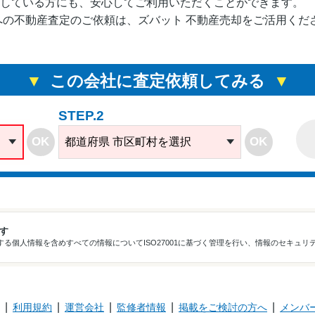
している方にも、安心してご利用いただくことができます。
への不動産査定のご依頼は、ズバット 不動産売却をご活用くだ
神奈川県海老名市
181.81m²
4100
-
万円台
国分北１
-
この会社に査定依頼してみる
神奈川県横浜市旭
153.06m²
4800
-
万円台
区柏町
-
STEP.2
神奈川県横浜市旭
254.48m²
4500
-
万円台
OK
OK
都道府県 市区町村を選択
区善部町
-
神奈川県横浜市旭
151.54m²
4400
-
万円台
区本村町
-
ます
神奈川県横浜市旭
る個人情報を含めすべての情報についてISO27001に基づく管理を行い、情報のセキュリ
区二俣川２ グレ
-
8800
3LDK
万円台
ーシアタワー二俣
75.0m²
川
利用規約
運営会社
監修者情報
掲載をご検討の方へ
メンバ
神奈川県横浜市旭
195.43m²