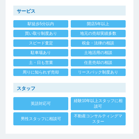
サービス
駅徒歩5分以内
開店5年以上
買い取り制度あり
地元の売却実績多数
スピード査定
税金・法律の相談
駐車場あり
土地活用の相談
土・日も営業
任意売却の相談
周りに知られず売却
リースバック制度あり
スタッフ
経験10年以上スタッフに相
英語対応可
談可
不動産コンサルティングマ
男性スタッフに相談可
スター