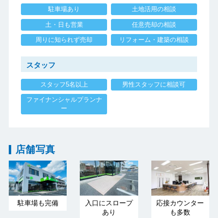
駐車場あり
土地活用の相談
土・日も営業
任意売却の相談
周りに知られず売却
リフォーム・建築の相談
スタッフ
スタッフ5名以上
男性スタッフに相談可
ファイナンシャルプランナ
ー
店舗写真
駐車場も完備
入口にスロープ
応接カウンター
あり
も多数