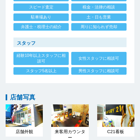
スピード査定
税金・法律の相談
駐車場あり
土・日も営業
弁護士・税理士の紹介
周りに知られず売却
スタッフ
経験10年以上スタッフに相
女性スタッフに相談可
談可
スタッフ5名以上
男性スタッフに相談可
店舗写真
店舗外観
来客用カウンタ
C21看板
ー