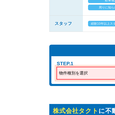
駐車場
周りに知ら
スタッフ
経験10年以上ス
STEP.1
物件種別を選択
株式会社タクト
に不