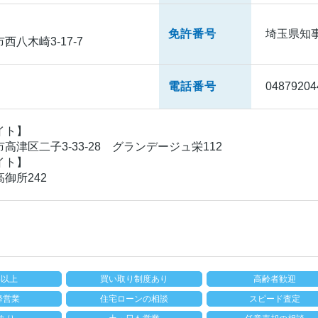
免許番号
埼玉県知事(
八木崎3-17-7
電話番号
04879204
イト】
高津区二子3-33-28 グランデージュ栄112
イト】
御所242
年以上
買い取り制度あり
高齢者歓迎
降営業
住宅ローンの相談
スピード査定