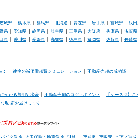
茨城県
栃木県
群馬県
北海道
青森県
岩手県
宮城県
秋田
野県
愛知県
静岡県
岐阜県
三重県
大阪府
兵庫県
滋賀県
口県
香川県
愛媛県
高知県
徳島県
福岡県
佐賀県
長崎県
ョン
建物の減価償却費シミュレーション
不動産売却の成功談
にかかる費用や税金
不動産売却のコツ・ポイント
【ケース別】こ
な現場”お届けします
バイク保険
火災保険・地震保険
引越し
車買取
車販売
ピアノ買取