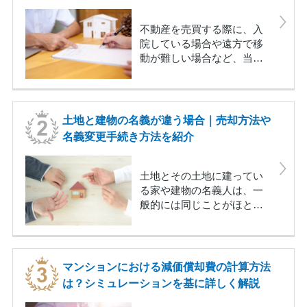
不動産を売買する際に、入
院している場合や遠方で移
動が難しい場合など、当事
者が直接立ち会えないケー
スもあります。このような
場合、委任状と呼ばれる書
類を作成し、代理人を立て
土地と建物の名義が違う場合｜売却方法や
た上での取引きが可能で
名義変更手続き方法を紹介
す。この記事では、不動産
売買による委任状の基礎知
識をわかりやすく解説しま
土地とその土地に建ってい
す。どのようなときに委任
る家や建物の名義人は、一
状で取引きできるか、どの
般的には同じことがほとん
ようなときに委任では取引
どです。しかし、さまざま
きできないのかに加え、委
な事情により、土地の名義
任状の記載項目や注意点も
人と家や建物の名義人が異
併せて説明しますので参考
なっている場合もありま
マンションにおける減価償却費の計算方法
にしてください。
す。土地と建物、それぞれ
は？シミュレーションを基に詳しく解説
の名義人が違うことで、不
具合が生じることは通常は