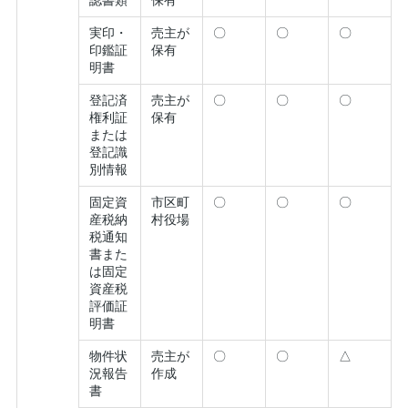
実印・
売主が
〇
〇
〇
印鑑証
保有
明書
登記済
売主が
〇
〇
〇
権利証
保有
または
登記識
別情報
固定資
市区町
〇
〇
〇
産税納
村役場
税通知
書また
は固定
資産税
評価証
明書
物件状
売主が
〇
〇
△
況報告
作成
書