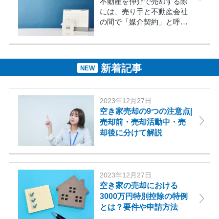
不動産を仲介で売却する際
約金の支払いや手付金の放
には、売り手と不動産会社
棄などのデメリットもある
の間で「媒介契約」と呼ば
のが現状です。また、売主
れる契約を結びます。媒介
または買主とトラブルにな
契約は、不動産の売却活動
る可能性もあるため、売買
を売り手に代わって宅地建
契約の後に解除する場合は
物取引業者である不動産会
新着記事
NEW
慎重に検討しましょう。こ
社が引き受けるという契約
の記事では、不動産の売買
です。媒介契約には、一般
契約後に解約できるかどう
媒介契約・専任媒介契約・
2023年12月27日
かをわかりやすく解説しま
専属専任媒介契約の3種類が
空き家売却の9つの注意点|
す。「解約」と「解除」の
あり、それぞれ内容が異な
売却前・売却活動中・売
違いも併せて解説するの
ります。専任媒介契約の内
却後に分けて解説
で、不動産を売買する予定
容は、一般媒介契約と専属
がある人はぜひこのまま読
専任媒介契約の言わば中間
み進めてください。
的な存在です。この記事で
は、専任媒介契約の期間や
2023年12月27日
ルールをわかりやすく解説
空き家の売却における
しています。満期を迎えた
3000万円特別控除の特例
場合の手続きや途中解約も
併せて解説しているので、
とは？要件や申請方法
専任媒介契約の理解を深め