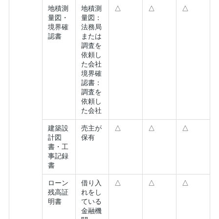
地積測
地積測
△
△
△
量図・
量図：
境界確
法務局
認書
または
調査を
依頼し
た会社
境界確
認書：
調査を
依頼し
た会社
建築設
売主が
△
△
△
計図
保有
書・工
事記録
書
ローン
借り入
△
△
△
残高証
れをし
明書
ている
金融機