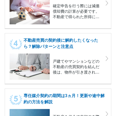
あまりありません。しか
確定申告を行う際には減価
し、その土地や建物を売却
償却費の計算が必要です。
する際や、税金が課せられ
不動産で得られた所得には
る際に問題が生じる場合が
税金が課せられますが、所
あります。この記事では、
得から経費を差し引くこと
土地と建物の名義が違う不
ができれば課税される額が
動産を売却したい場合、ど
抑えられるので税金が安く
不動産売買の契約後に解約したくなった
のような方法があるのか、
なります。減価償却費は、
ら？解除パターンと注意点
手続きはどうすればいいの
その経費として計上するこ
かなどの解説しています。
とが可能です。この記事で
名義が異なる土地や建物を
は減価償却の意味をはじ
戸建てやマンションなどの
所有している人は、ぜひ参
め、メリットとデメリッ
不動産の売買契約を結んだ
考にしてください。
ト、計算方法まで詳しく解
後は、物件が引き渡される
説します。
までに1ヵ月程度の期間があ
るケースがほとんどです。
その期間中に、売主または
買主が何らかの理由で売買
専任媒介契約の期間は3ヵ月！更新や途中解
契約を取りやめたいと考え
約の方法を解説
ることがあります。売買契
約を結んだ後も解除を申し
出ることは可能ですが、違