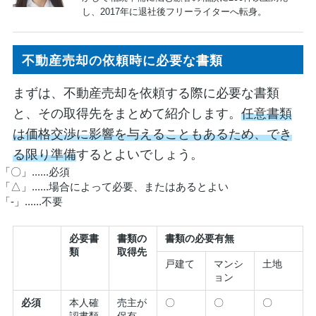
し、2017年に退社後フリーライターへ転身。
不動産売却の依頼時に必要な書類
まずは、不動産売却を依頼する際に必要な書類
と、その取得先をまとめて紹介します。
任意書類
は価格交渉に影響を与えることもあるため、でき
る限り準備
するとよいでしょう。
「〇」......必須
「△」......場合によって必要、またはあるとよい
「-」......不要
必要書
書類の
書類の必要有無
類
取得先
戸建て
マンシ
土地
ョン
必須
本人確
売主が
〇
〇
〇
認書類
保有