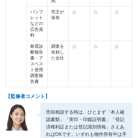
関
パンフ
売主が
△
△
△
レット
保有
などの
広告資
料
耐震診
調査を
△
△
△
断報告
依頼し
書・ア
た会社
スベス
ト使用
調査報
告書
【監修者コメント】
売却相談する時は、ひとまず「本人確
認書類」「実印・印鑑証明書」「登記
済権利証または登記識別情報」さえあ
ればOKです。いずれも物件所有中は手