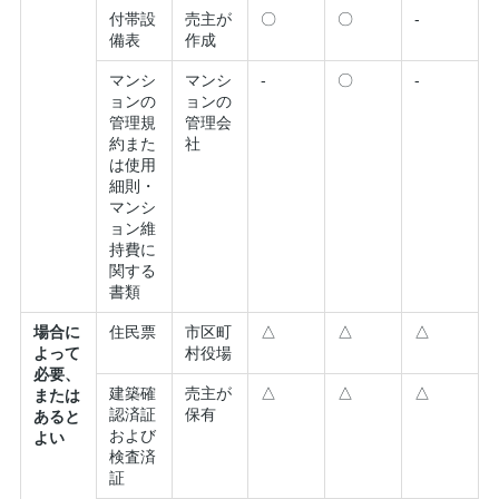
付帯設
売主が
〇
〇
-
備表
作成
マンシ
マンシ
-
〇
-
ョンの
ョンの
管理規
管理会
約また
社
は使用
細則・
マンシ
ョン維
持費に
関する
書類
場合に
住民票
市区町
△
△
△
よって
村役場
必要、
建築確
売主が
△
△
△
または
認済証
保有
あると
および
よい
検査済
証